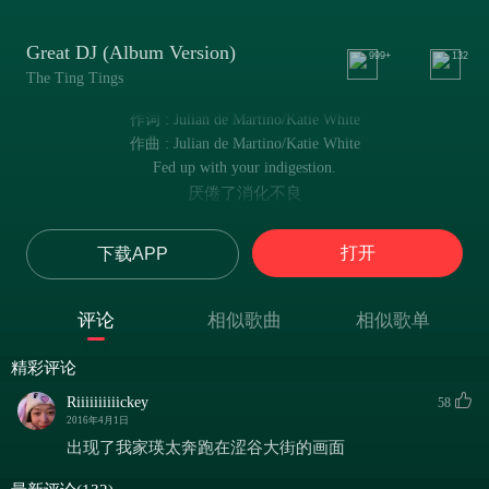
Great DJ (Album Version)
999+
132
The Ting Tings
作词 : Julian de Martino/Katie White
作曲 : Julian de Martino/Katie White
Fed up with your indigestion.
厌倦了消化不良
Swallow words one by one.
话语只能一句一句的吞下
打开
下载APP
Your folks got high at a quarter to five.
你们一群人在凌晨的时候high翻了天
Don't you feel your growing up undone.
评论
相似歌曲
相似歌单
难道你们还没感到自己还没长大吗
Nothing but the local DJ.
精彩评论
除了地道的DJ什么都没有
He said he had some songs to play.
Riiiiiiiiiickey
58
他说他有些歌要放出来
2016年4月1日
What went down from his fooling around.
出现了我家瑛太奔跑在涩谷大街的画面
受到了周围一群傻瓜的欢迎
Gave hope and a brand new day.