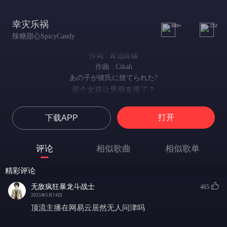
幸灾乐祸
999+
152
辣糖甜心SpicyCandy
作词 : 青池良辅
作曲 : Cikah
あの子が彼氏に捨てられた?
那个女孩让男朋友甩了？
クズな男に、あそばれた?
那个女孩被渣男玩弄了？
打开
下载APP
お金もいっぱい貸してたの?
那个女孩还借给渣男很多钱？
なにそれ、ほんと最高じゃん
评论
相似歌曲
相似歌单
我的天呐 太棒了吧
いや、なに、ほんとにごめんってw
精彩评论
哎呀，不是，真是不好意思（笑）
人の不幸は甘すぎる。
无敌疯狂暴龙斗战士
465
但别人的不幸真是该死的甜美
2025年5月14日
しゃーないんやで
顶流主播在网易云居然无人问津吗
没办法
シャーデンフロイデいうやつやん