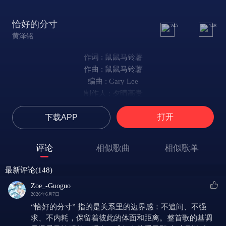
恰好的分寸
245
148
黄泽铭
作词 : 鼠鼠马铃薯
作曲 : 鼠鼠马铃薯
编曲 : Gary Lee
制作人 : 夕晴高贵
和声 : KK
打开
下载APP
混音/母带 : Ice70
我看着一尘不染的房间
属于我的东西只有一半
评论
相似歌曲
相似歌单
你借用的都永远会按时归还
喜欢上了独自消化不安
最新评论(148)
也不再担心你是否孤单
Zoe_-Guoguo
我和你从不需要为彼此的烦恼买单
2026年6月7日
可惜我们两个都不是称职的爱人
“恰好的分寸” 指的是关系里的边界感：不追问、不强
在艰难的时候都选择独善其身
求、不内耗，保留着彼此的体面和距离。整首歌的基调