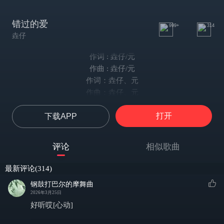
错过的爱
999+
314
垚仔
作词 : 垚仔/元
作曲 : 垚仔/元
作词：垚仔、元
作曲：垚仔、元
编曲： Scorpion
打开
下载APP
制作人：垚仔
和声编写及演唱：垚仔
混音&母带工程师： XTONE
评论
相似歌曲
人声录音室：成都逃离地球音乐
监制： bright
最新评论(314)
出品：逃离地球音乐公司
钢鼓打巴尔的摩舞曲
转头离开电话依旧未接
2026年3月25日
但是我的话却挂在嘴边
好听哎[心动]
沉默让我怎么度过黑夜