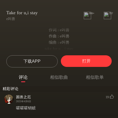
Take for u,i stay
999+
357
e叫兽
作词 : e叫兽
作曲 : e叫兽
编曲 : e叫兽
take for u，i stay
我变成你的
打开
下载APP
希望你天空般蔚蓝
take for u，i stay
都变成你的
评论
相似歌曲
相似歌单
忽视了身边的痛
永远永远不会忘记你的
精彩评论
尽管你不会在我身旁
困兽之厄
19
有你的梦都感觉甜
2025年4月6日
直到有天
嚯嚯嚯销赃
你在梦中消失太久