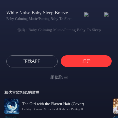
White Noise Baby Sleep Breeze
Baby Calming Music/Putting Baby To Sleep
作曲 : Baby Calming Music/Putting Baby To Sleep
打开
下载APP
相似歌曲
和这首歌相似的歌曲
The Girl with the Flaxen Hair (Cover)
Lullaby Dreams: Mozart and Brahms
-
Putting Baby To Sleep