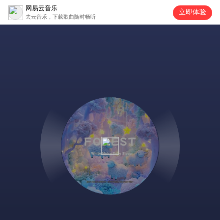
网易云音乐
立即体验
去云音乐，下载歌曲随时畅听