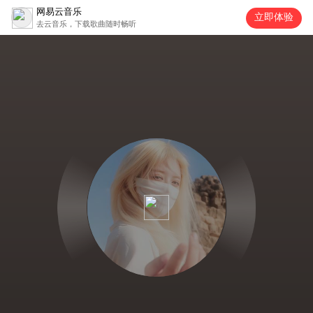
网易云音乐
立即体验
去云音乐，下载歌曲随时畅听