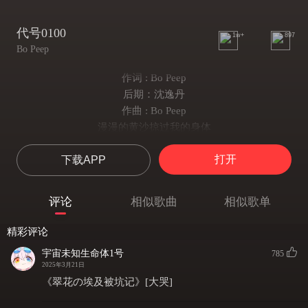
代号0100
1w+
897
Bo Peep
作词 : Bo Peep
后期：沈逸丹
作曲 : Bo Peep
漫漫的黄沙掠过我的身体
当我需要证明
打开
下载APP
存在的证明
电流的跳动却带不动呼吸
永远都很清醒
评论
相似歌曲
相似歌单
等待你的降临
加载我的痛
精彩评论
又赞扬我的梦
宇宙未知生命体1号
785
没被植入的举动
2025年3月21日
我想必 难以 自控
《翠花の埃及被坑记》[大哭]
神皱着眉