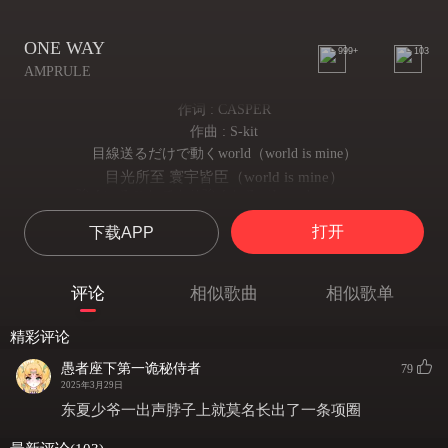
ONE WAY
999+
103
AMPRULE
作词 : CASPER
作曲 : S-kit
目線送るだけで動くworld（world is mine）
目光所至 寰宇皆臣（world is mine）
強くいることでより強くなる（I got the power）
强者只会愈战愈强（l got the power）
打开
下载APP
背負い歩くには少し重い持ち物
前行负担略显沉重
それがカルマなら 受け入れ全て飲み込もう
评论
相似歌曲
相似歌单
既是因果 坦然受之尽数吞饮
見せつけてやる僕の強欲さ
精彩评论
就让你看看我的贪婪
の前じゃ羽のようだ 軽く登るTOPは
愚者座下第一诡秘侍者
79
尔等皆如鸿毛 登顶轻而易举
2025年3月29日
下駄も足枷もない裸足で 僕が僕のまま世界中見渡してく
东夏少爷一出声脖子上就莫名长出了一条项圈
褪尽枷锁赤足向前 以本我俯瞰世界
保つ強さとバランス