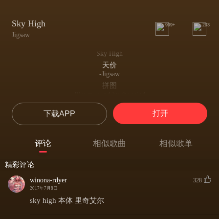
Sky High
999+
293
Jigsaw
Sky High
天价
-Jigsaw
拼图
Blown round by the wind
被风刮得团团转
打开
下载APP
thrown down in a spin.
在旋转中倒下
I gave you love I thought that we
评论
相似歌曲
相似歌单
我赐予你爱，以为我们
had made it to the top
精彩评论
已经登顶
I have gave you all I had to give
winona-rdyer
328
我竭尽所能来满足你
2017年7月8日
why did it have to stop.
sky high 本体 里奇艾尔
为何要停下来
You've blown it all sky high