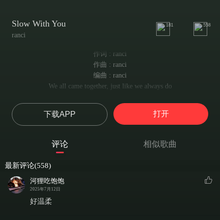
Slow With You
181
558
ranci
作词 : ranci
作曲 : ranci
编曲 : ranci
We all came together, just like we always do
我们还是像往常一样相聚，
I see you standing there, butIcan't talk to you
打开
下载APP
人群中，你站在那里，我却无法向你走去。
I fake a smile, likeIdon't care at all
我假装微笑，装作这一切都无所谓，
评论
相似歌曲
When deep inside,I'm screaming at the wall
可心里却翻涌着无声的呐喊。
最新评论(558)
You’ re holding his hand, like I don’ t exist
你牵着他的手，像是过去的一切都不曾发生。
河狸吃饱饱
Like every glance we shared, was just a myth
2025年7月12日
我们曾经交换过的目光，是不是只是我一个人的幻想？
好温柔
But I still check my phone when it buzzes at night