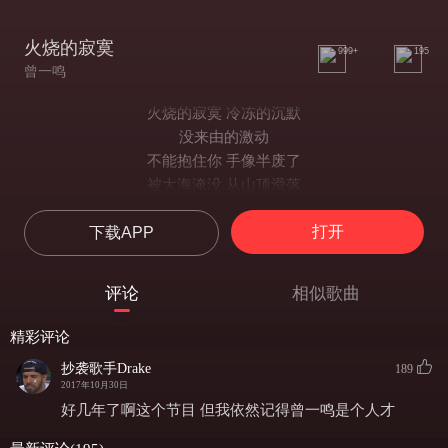
火烧的寂寞
999+
195
曾一鸣
火烧的寂寞 冷冻的沉默
没来由的激动
不能抱住你 手像半废了
被大海淹没 从山顶滑落
可怕的想念 还活着
打开
下载APP
什么都没移动 屋子的气味变了
弥漫着腐朽的空洞
我拒绝不想我 却还奢求你爱我
评论
相似歌曲
倔强让感情窒息了
火烧的寂寞 冷冻的沉默
精彩评论
没来由的激动
抄袭歌手Drake
189
不能抱住你 手像半废了
2017年10月30日
被大海淹没 从山顶滑落
好几年了啊这个节目 但我依然记得曾一鸣是个人才
可怕的想念 还活着