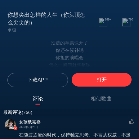
你想尖出怎样的人生（你头顶怎
999+
766
么尖尖的）
承桓
预选的车票快开了
你还在候补吗
你担的演唱会
怎么一瞬间就售罄呢
限量款联名款的周边
打开
下载APP
线下排队人多到要爆了
挤了太多次
就别再问我为什么
评论
相似歌曲
你头顶怎么尖尖的尖尖的
那我问你是男的女的
最新评论(766)
你头顶怎么尖尖的尖尖的
女孩纸嘉嘉
那我问你你头顶是尖的
2026年7月28日
还是秃顶的（是秃顶的）
在随波逐流的时代，保持独立思考。不盲从权威，不迷