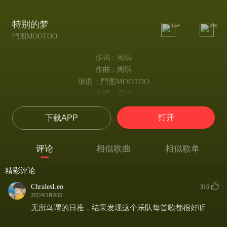
特别的梦
1w+
290
門图MOOTOO
作词 : 周琪
作曲 : 周琪
编曲：門图MOOTOO
主唱：周琪
吉他:高峻
打开
下载APP
贝斯:范范
鼓：睿睿
和声：张强/周琪
评论
相似歌曲
相似歌单
人声录制：张强@鲤鱼音乐
人声处理：张强@鲤鱼音乐
精彩评论
鼓录音室：Legend Studio（来真的·北京）
ChralesLeo
316
混音工程师/母带处理：付威& Legend Studio（来真的·北京）
2025年3月28日
统筹：可乐/NTL
无所鸟谓的日推，结果发现这个乐队每首歌都很好听
文案：棠棠