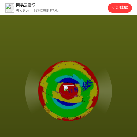
网易云音乐
立即体验
去云音乐，下载歌曲随时畅听