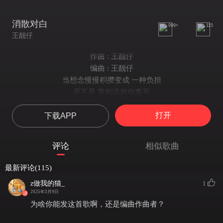
消散对白
999+
115
王靓仔
作曲 : 王靓仔
编曲 : 王靓仔
当想念慢慢积攒变成 一种负担
是不是 真的该放你离开
在没有你的黑暗地带
打开
下载APP
我努力习惯
不谈遗憾 就算得上圆满
原谅我真的不太会告别
评论
相似歌曲
也没想过有这一天
以为你随口承诺的永远
最新评论(115)
就可以敌过时间
z做我的猫_
1
可你眼中深情的对白 如烟花短暂
2025年3月9日
新鲜感终归不是爱
为啥你能发这首歌啊，还是编曲作曲者？
回忆在倒带 要怎么释怀