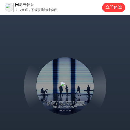
网易云音乐
立即体验
去云音乐，下载歌曲随时畅听