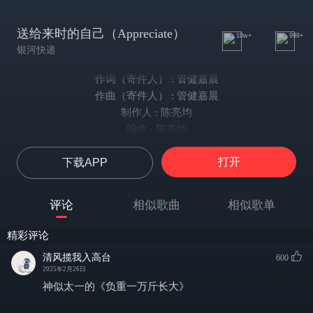
送给来时的自己（Appreciate）
10w+
999+
银河快递
作词（寄件人） : 管健嘉晨
作曲（寄件人） : 管健嘉晨
制作人 : 陈亮均
编曲 : 陈亮均
主唱 : 管健嘉晨
打开
下载APP
吉他 : 沈慧雯
键盘 : 陈亮均
贝斯 : 胡海晓
评论
相似歌曲
相似歌单
鼓 : 逯通
录音 : 小明
精彩评论
混音 : 小明
清风揽我入高台
600
母带 : 小明
2025年2月26日
音频编辑 : 高源
神似太一的《负重一万斤长大》
总顾问 : 李倞