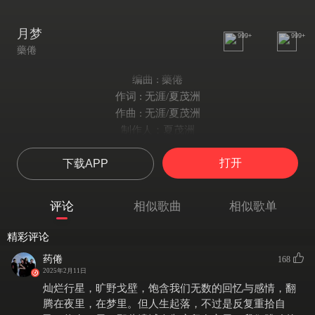
月梦
999+
999+
藥倦
编曲 : 藥倦
作词 : 无涯/夏茂洲
作曲 : 无涯/夏茂洲
制作人：夏茂洲
人声：无涯/夏茂洲
打开
下载APP
吉他：夏茂洲/无涯
鼓：叉子
贝斯:王仕川
评论
相似歌曲
相似歌单
合成器：夏茂洲
音效/采样：夏茂洲
精彩评论
和声：代佳怡
药倦
168
幽暗的背影
2025年2月11日
焰火中离去
灿烂行星，旷野戈壁，饱含我们无数的回忆与感情，翻
你轻声地
腾在夜里，在梦里。但人生起落，不过是反复重拾自