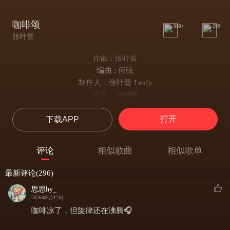
咖啡颂
999+
296
张叶蕾
作曲 : 张叶蕾
编曲 : 何弦
制作人：张叶蕾 Leafy
混音：沙栩帆
母带：沙栩帆
打开
下载APP
封面：林柒柒
桌上冷掉的咖啡
数星星却没人陪
评论
相似歌曲
相似歌单
翻来覆去又看着手机想入非非
假装着不在意思绪又飘过去
最新评论(296)
爱骤雨后的不知所以
思思hy_
你讯号不通听不见夜心碎
2026年6月17日
忽远忽近捉摸不定
咖啡凉了，但旋律还在沸腾🎧
玻璃杯藏着我的爱慕乱飞