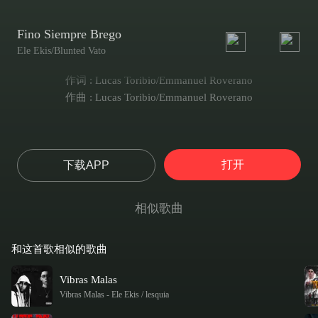
Fino Siempre Brego
Ele Ekis/Blunted Vato
作词 : Lucas Toribio/Emmanuel Roverano
作曲 : Lucas Toribio/Emmanuel Roverano
打开
下载APP
相似歌曲
和这首歌相似的歌曲
Vibras Malas
Vibras Malas
-
Ele Ekis / lesquia