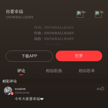
你要幸福
999+
248
SNOWBALLBABY
作词 : SNOWBALLBABY
作曲 : SNOWBALLBABY
编曲 : SNOWBALLBABY
Prod. FAS
你要幸福啊
打开
下载APP
你要幸福啊
你要幸福啊
钱让他丢了尊严丢了烟
评论
相似歌曲
相似歌单
他害怕被人欺骗所以演
一百万对他来说远远还不够
精彩评论
他老汉相信他的儿子会实现
woairen
44
十块钱的套餐
2025年2月10日
他吃了一整年
今年大家要幸福❤️
如果有一百次选择