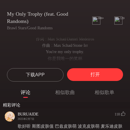
My Only Trophy (feat. Good
999+
129
Randoms)
Brawl Stars/Good Randoms
作词 : Max Schad/Daniel Medeiros
作曲 : Max Schad/Stone Irr
You're my only trophy.
你是我唯一的奖杯
I remember this times when I couldn't push no more,babe.
我记得那些无法冲杯的时刻，宝贝
打开
下载APP
Only healing lies and Gems all over the floor.(Oooh yeah)
治疗只有空放，宝石散落全场(哦耶)
Now it's all behind,babe
评论
相似歌曲
相似歌单
这一切已是过去，宝贝
I'm not alone anymore.
精彩评论
我不再孤单
They're right by my side and they make me feel alive.
BURUAIDE
118
他们伴我左右，让我重获新生
2025年2月7日
I'm getting you back,babe.
歌好听 斯图皮肤值 巴兹皮肤萌 波克皮肤萌 麦乐迪皮肤