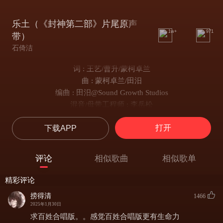
乐土（《封神第二部》片尾原声
1w+
971
带）
石倚洁
词 : 王艺/曹升/蒙柯卓兰
曲 : 蒙柯卓兰/田汨
编曲 : 田汨@Sound Growth Studios
混音/母带工程师 : 李岳松
人声录音监制 : 蒙柯卓兰/田汨
打开
下载APP
管弦乐配器 : 田汨/张羣@Sound Growth Studios
管弦乐团 : Budapest Scoring Orchestra
乐团指挥 : Peter Illenyi
评论
相似歌曲
相似歌单
管弦乐团录音师 : Denes Redly@Rottenbiller Hall
乐队录音监制 : 谭畅/田汨
精彩评论
合唱团 : 亚洲爱乐合唱团
捞得清
1466
合唱团录音师 : 李岳松
2025年1月30日
笛子/班苏里笛：丁晓逵
求百姓合唱版。。感觉百姓合唱版更有生命力