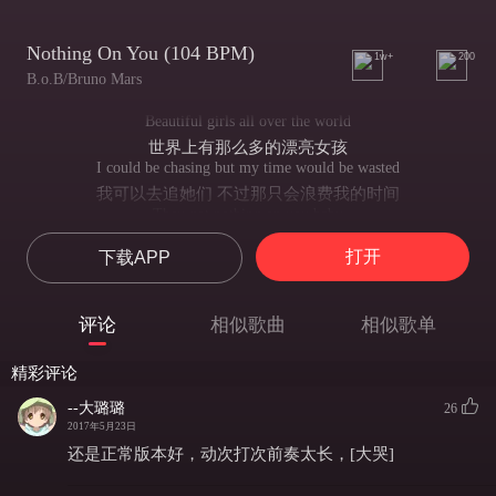
Nothing On You (104 BPM)
1w+
200
B.o.B/Bruno Mars
Beautiful girls all over the world
世界上有那么多的漂亮女孩
I could be chasing but my time would be wasted
我可以去追她们 不过那只会浪费我的时间
They got nothing on you baby
她们都比不上你,宝贝
打开
下载APP
Nothing on you baby
没人比得上你,宝贝
Not not not nothing on you babe
评论
相似歌曲
相似歌单
她们都比不上你,宝贝
Not not nothing on you
精彩评论
没人比得上你,宝贝
I know you feel where I'm coming from
--大璐璐
26
我知道你能看得出 我是什么样的人
2017年5月23日
Regardless of the things in my past that I've done
还是正常版本好，动次打次前奏太长，[大哭]
不管过去我做过什么荒唐事
Most of really was for the hell of the fun