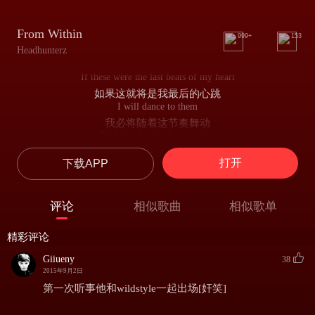
From Within
999+
153
Headhunterz
If these were the last beats of my heart
如果这就将是我最后的心跳
I will dance to them
我必将随着这节奏舞动
Feel the rhythm from within
感受来自内心的旋律
打开
下载APP
Feel it under your skin
它并不显现于你的表面
Every moment, every hour, every minute getting louder
评论
相似歌曲
相似歌单
但每一刻，每一分钟，每个小时，它都在不断成长
When the rhythm has to come
精彩评论
当它到来之时
Let your arm beat the drum
Giiueny
38
让臂膀启动这鼓点
2015年9月2日
Every second of your life is part of your song
第一次听事他和wildstyle一起出场[奸笑]
你生命的每一秒都是你人生之歌的一部分
Feel the rhythm from within