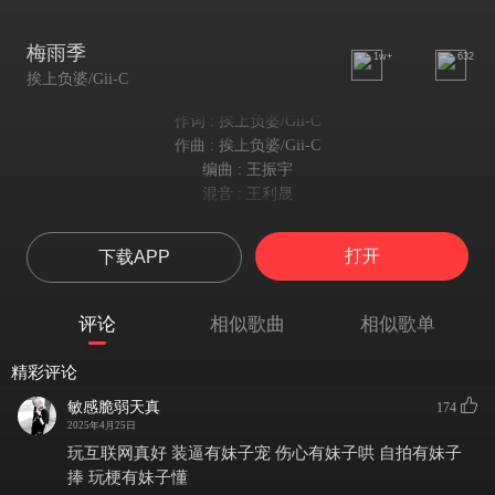
梅雨季
1w+
632
挨上负婆/Gii-C
作词 : 挨上负婆/Gii-C
作曲 : 挨上负婆/Gii-C
编曲 : 王振宇
混音 : 王利晟
挨上负婆：
想要穿过所有阻碍牵住你的双手
打开
下载APP
幻想在你最爱的地点和你此生一直相守
你要的生活我能做到 未来我们一起拥有
送你的项链不要忘了一定要一直待在胸口
评论
相似歌曲
相似歌单
保持手机满格讯号 免得再次把你寻找
和你相处这么久了我还是控制不住心跳
精彩评论
带你去未知的群岛 牵你的手去寻宝
敏感脆弱天真
174
不论身处何方我的思念你一定能听到
2025年4月25日
其实你很清楚自己对我多么重要
玩互联网真好 装逼有妹子宠 伤心有妹子哄 自拍有妹子
无数个夜晚总在梦里会把你梦到
捧 玩梗有妹子懂
其实你很清楚自己对我多么重要