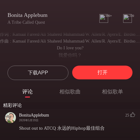
Bonita Applebum
999+
239
A Tribe Called Quest
作词 : Kamaal Fareed/Ali Shaheed Muhammad/W. Allen/R. Ayers/E. Birdsong/Charles Stepney
作曲 : Kamaal Fareed/Ali Shaheed Muhammad/W. Allen/R. Ayers/E. Birdsong/Charles Stepney
Do I love you?
我爱你吗？
Do I lust for you?
我渴望你吗？
打开
下载APP
Am I a sinner cuz I do the two?
因为这两件事我就成了罪人了吗？
Could you let me know
评论
相似歌曲
相似歌单
你能告诉我吗？
Right now, please
精彩评论
请现在告诉我
Bonita Applebum
BonitaApplebum
25
可爱的苹果臀女士
2020年5月19日
Bonita Applebum, you gotta put me on
Shout out to ATCQ 永远的Hiphop最佳组合
可爱的苹果臀小姐，你必须重视我
Bonita Applebum I said you gotta put me on