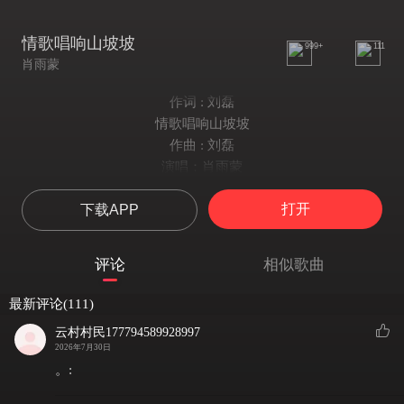
情歌唱响山坡坡
999+
111
肖雨蒙
作词 : 刘磊
情歌唱响山坡坡
作曲 : 刘磊
演唱：肖雨蒙
作词：刘磊
打开
下载APP
作曲：刘磊
发行人：刘磊
制作人：刘习军
评论
相似歌曲
制作统筹：石金兰
后期：爱华
最新评论(111)
OP/SP：襄阳华娱传媒
云村村民177794589928997
朵朵白云头上过
2026年7月30日
乌蓬船儿荡小河
。:
夕阳映红层层波