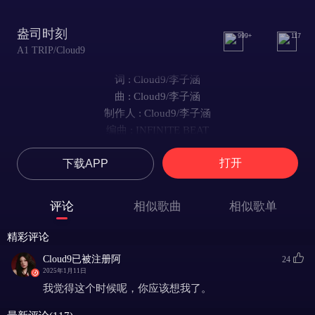
盎司时刻
999+
117
A1 TRIP/Cloud9
词 : Cloud9/李子涵
曲 : Cloud9/李子涵
制作人 : Cloud9/李子涵
编曲 : INFINITE BEAT
混音工程师 : INFINITE
打开
下载APP
监制 : 李子涵
统筹 : 盛欣圆
出品 : A1TRIP
评论
相似歌曲
相似歌单
【未经著作权人许可不得翻唱翻录或使用】
白色卫衣搭配jacket 低调却又独特
精彩评论
简单的搭配在他身上显得不普通了
Cloud9已被注册阿
24
研究他的习惯他喜欢的歌都听过
2025年1月11日
我想要跟他一起见证未来潮起星落
我觉得这个时候呢，你应该想我了。
想要鼓起勇气问他how do you like me