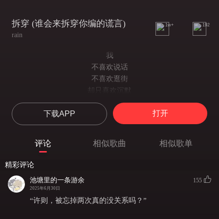
拆穿 (谁会来拆穿你编的谎言)
1w+
192
rain
我
不喜欢说话
不喜欢逛街
却只喜欢沉默
在
打开
下载APP
每一个清晨
会默默祈祷
每天会更美好
评论
相似歌曲
相似歌单
光阴荏苒 有谁还记得
那时天空 准确的颜色
精彩评论
听说真爱会出现在
池塘里的一条游余
155
绚烂自私而无尽头的脑海
2025年6月30日
谁会来拆穿
“许则，被忘掉两次真的没关系吗？”
你编的谎言