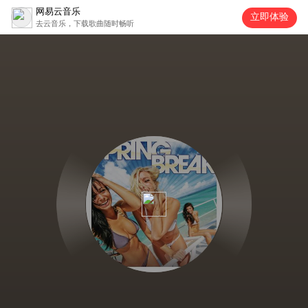
网易云音乐
立即体验
去云音乐，下载歌曲随时畅听