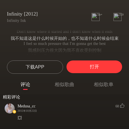
Infinity [2012]
1w+
219
Infinity Ink
Don't know where it started and I don't know when it ends
我不知道这是什么时候开始的，也不知道什么时候会结束
I feel so much pressure that I'm gonna get the best
我感到压力很大因为我不喜欢受到控制
And I'm rolling and controlling in your facility
我被你强烈吸引和控制着
打开
下载APP
That's why everybody calls me
那就是为什么每个人都叫我
Mr infinity
评论
相似歌曲
相似歌单
无穷先生
If you wanna be
精彩评论
如果你也想这样
oh you know we are the infinity
Medusa_cc
68
你知道我们就是永恒
2015年10月22日
And if you wanna see
💥
你也想看一看吗
oh you know we are the infinity