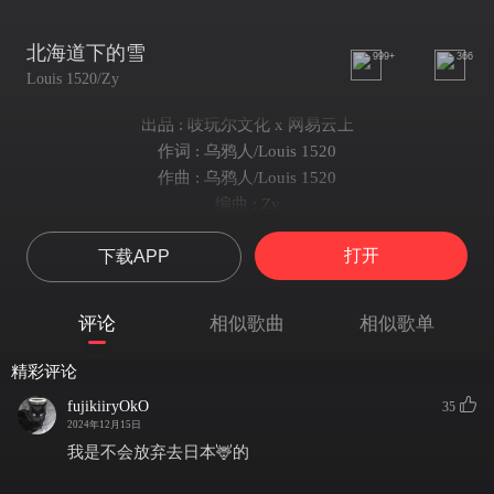
北海道下的雪
999+
366
Louis 1520/Zy
出品 : 吱玩尔文化 x 网易云上
作词 : 乌鸦人/Louis 1520
作曲 : 乌鸦人/Louis 1520
编曲 : Zy
制作人 : 易泽宇@4'33”Music
打开
下载APP
监制 : Zy/Shawn/KK @4'33”Music
艺人统筹 : 王振宇
混音 : 六宇
评论
相似歌曲
相似歌单
北海道下的雪
定格在这秒变永久
精彩评论
我的心变成碎片
fujikiiryOkO
35
话全堵在了喉咙
2024年12月15日
girl i feel so hurt
我是不会放弃去日本🦌的
但我绝不可能松手