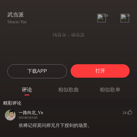
武当派
319
18
Shurai-Yue
纯音乐，请欣赏
打开
下载APP
评论
相似歌曲
相似歌单
精彩评论
一路向北_Vn
24
2025年5月14日
依稀记得莫问师兄月下授剑的场景。