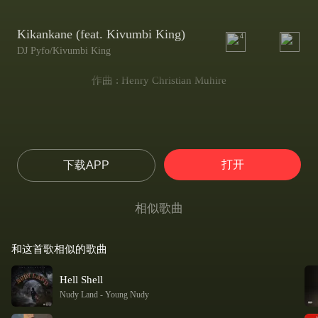
Kikankane (feat. Kivumbi King)
4
DJ Pyfo/Kivumbi King
作曲 : Henry Christian Muhire
打开
下载APP
相似歌曲
和这首歌相似的歌曲
Hell Shell
Nudy Land
-
Young Nudy