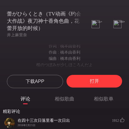
蕾がひらくとき（TV动画《约会
大作战》夜刀神十香角色曲，花
1w+
999+
蕾开放的时候）
井上麻里奈
作词 : 橋本由香利
作曲 : 橋本由香利
编曲 : 橋本由香利
桜のつぼみが少しほころんだよ
樱花的花蕾悄悄地绽放
朝が早くなったからね気づいた
打开
下载APP
因为注意到了早晨来得更早了
昨日は约束せずに帰ったから
昨天约定好了不回来
评论
相似歌曲
相似歌单
少し寂しくなるねこれからは
现在变得有些寂寞了呢
精彩评论
同じ时间の电车にもう乗らないから
没能和你坐上同一班电车
在四十三次日落里看一次日出
1912
遅れるときの絵文字は使わないかな
2016年2月21日