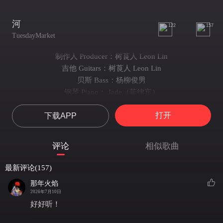
河
122
157
TuesdayMarket
制作人 Producer：树莨人 Leon Lin
吉他 Guitars：树莨人 Leon Lin
贝斯 Bass：杨柳俊男
钢琴 Piano： Jade（菲律宾）
鼓 Drum：陈牧雍
打开
下载APP
合音 Backing Vocal：树莨人 Leon Lin Kiddo
主唱 Lead Vocal: Kiddo
混音 Mixing Engineer：树莨人 Leon Lin
评论
相似歌曲
录音 Recording Engineer:树莨人 Leon Lin
录音室 Recording Studio：启音音乐工作室（鼓） The Chi
最新评论(157)
Studio（人声，其他乐器）
那年火焰
母带 Mastering Engineer：树莨人 Leon Lin
2026年7月10日
不啰嗦，怎么能模棱两可没有对错
好好听！
不挣扎，反正演都是一样的角色
手握着，擦干血迹的稻草向我问好