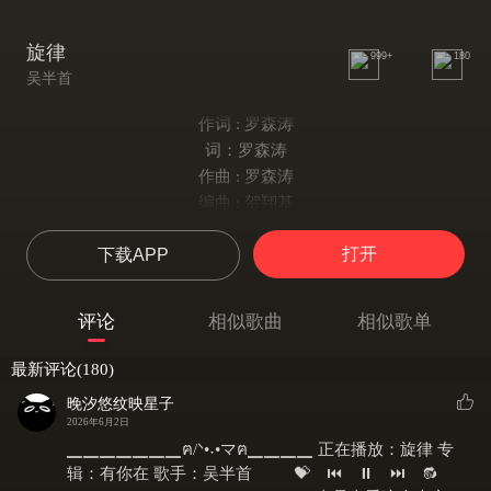
旋律
999+
180
吴半首
作词 : 罗森涛
词：罗森涛
作曲 : 罗森涛
编曲 : 贺翔基
制作人 : 莫非
打开
下载APP
曲：罗森涛
编曲：贺翔基
录音：TuJay
评论
相似歌曲
相似歌单
录音棚：莫非录音棚（成都）
混音/母带：TuJay
最新评论(180)
制作人：莫非
晚汐悠纹映星子
制作团队：慕乐事务所
2026年6月2日
OP：莫非音乐
▁▁▁▁▁▁▁ฅ/ᐠ•˕•マฅ▁▁▁▁ 正在播放：旋律 专
oh 我说 babe 快带上你的耳机
辑：有你在 歌手：吴半首 ⠀ 💝 ⏮ ⏸ ⏭ 🔂