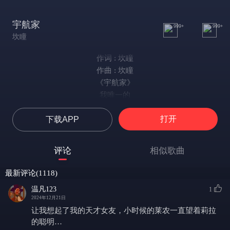
宇航家
999+
999+
坎瞳
作词 : 坎瞳
作曲 : 坎瞳
《宇航家》
我唯一的
最好的朋友
打开
下载APP
她有伟大的理想
是飞向天空做宇航家
她笑着告诉我
评论
相似歌曲
生来就要做自己
任性一点又怎样
最新评论(1118)
只要追随自己的心
温凡123
1
我也想过 成为完美的她
2024年12月21日
她说绝不可以 因为
让我想起了我的天才女友，小时候的莱农一直望着莉拉
我喜欢现在的你
的聪明…