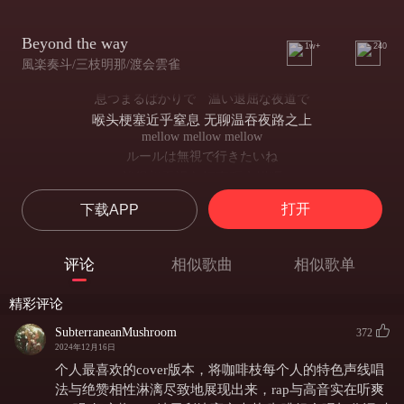
Beyond the way
1w+
240
風楽奏斗/三枝明那/渡会雲雀
息つまるばかりで 温い退屈な夜道で
喉头梗塞近乎窒息 无聊温吞夜路之上
mellow mellow mellow
ルールは無視で行きたいね
就很想无视条框直驱突进呢
So burn my burn my heart
打开
下载APP
uh 悟られそう
uh 似醍醐灌顶
uh 可か不可 Get down now
评论
相似歌曲
相似歌单
uh 行或不行 Get down now
uh あーあ
精彩评论
uh 啊ー啊
もうきっと
SubterraneanMushroom
372
故作乖巧本分的“I”
2024年12月16日
優等ぶったIじゃ居られないくらい
个人最喜欢的cover版本，将咖啡枝每个人的特色声线唱
想来早就已经一秒也不能再忍耐
法与绝赞相性淋漓尽致地展现出来，rap与高音实在听爽
どうしようもない