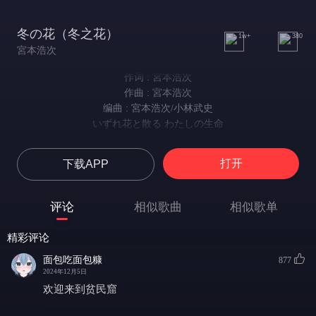
冬の花（冬之花）
1w+
380
宮本浩次
作词 : 宮本浩次
作曲 : 宮本浩次
编曲 : 宮本浩次/小林武史
いずれ花と散る わたしの生命
终将如花般凋零的我的生命
帰らぬ時 指おり数えても
打开
下载APP
即便数着指头等待永不归来的时光
涙と笑い 過去と未来
泪水与欢笑 过往与未来
评论
相似歌曲
相似歌单
引き裂かれしわたしは 冬の花
被撕裂的我是一朵冬之花
精彩评论
あなたは太陽 わたしは月
你是太阳 我是月亮
面包吃面包糠
877
光と闇が交じり合わぬように
2024年12月5日
如同光明与黑暗永不相融
欢迎来到贫民窟
涙にけむる ふたりの未来