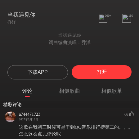
当我遇见你
999+
159
乔洋
当我遇见你
词曲编曲演唱：乔洋
那一次遇见了你
打开
下载APP
总感觉特别熟悉
孕发出爱的生命
我想全不是问题
评论
相似歌曲
相似歌单
等待总让人着急
生命充满了意义
精彩评论
哦BABY就是就是你
a744471723
66
我愿从此形影不离
2017年5月18日
第一次我遇见你心跳的频率
这歌在我初三时候可是干到QQ音乐排行榜第二的。。。
慢慢加快的行为没规律
怎么这么点儿评论呢