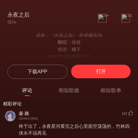
永夜之后
1w+
121
佳Jia
原曲：《永夜之前》-希林娜依高
翻唱：佳佳
填词：橘子
谁的灵魂坠落于彼岸
无数次的生命重演
打开
下载APP
起笔落笔结缘
浮舟于虚幻镜面
那夜色中的相互试探
评论
相似歌曲
相似歌单
真心为何缠绕谎言
将爱遮掩
精彩评论
天灯祈愿众生平安
凝-颜
163
反写命运于水中的彼岸
2024年12月6日
试探的是谁
终于出了，永夜星河看完之后心里面空荡荡的，竹林四
竟也不曾惧怕黑暗
侠永不说再见