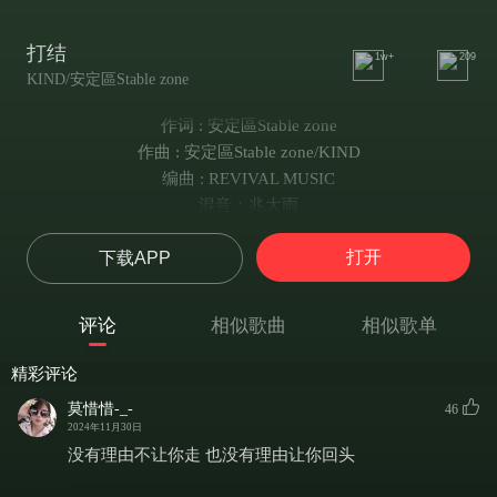
打结
1w+
209
KIND/安定區Stable zone
作词 : 安定區Stable zone
作曲 : 安定區Stable zone/KIND
编曲 : REVIVAL MUSIC
混音：兆大雨
还会不会在意
打开
下载APP
关于我的讯息
离开了就剩新的距离
我丧失了爱的能力
评论
相似歌曲
相似歌单
将你写进过去
心事成雨也不愿淋湿你
精彩评论
好多话想说
莫惜惜-_-
46
当你却逃避我的所有
2024年11月30日
也许这就是我晚睡的原因
没有理由不让你走 也没有理由让你回头
但错过了你就不会再相遇