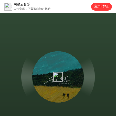
网易云音乐
立即体验
去云音乐，下载歌曲随时畅听