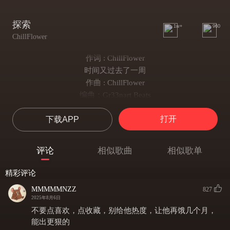
探索
1w+
960
ChillFlower
作词 : ChillFlower
时间又过去了一周
作曲 : ChillFlower
编曲：Gr33nart Beats
编曲 : Gr33nart Beats
打开
下载APP
作曲：花
作词：花
混音：Lil Nickle
评论
相似歌曲
相似歌单
周围的一切热闹还是与我无关
我站在这废人的洪流中
精彩评论
形单影只
MMMMMNZZ
827
无人倾听我的心声
2025年8月6日
孤独如影随行
不要点喜欢，点收藏，别给他热度，让他再饿几个月，
我在这寂静中慢慢开始
能出更狠的