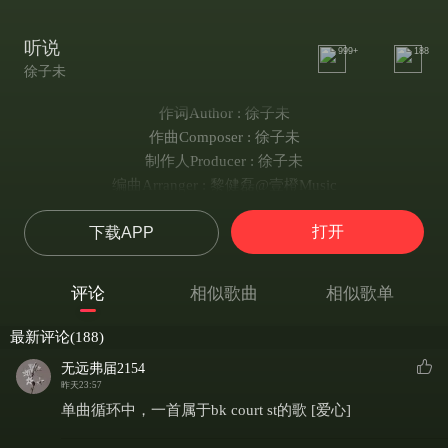
听说
999+
188
徐子未
作词Author : 徐子未
作曲Composer : 徐子未
制作人Producer : 徐子未
编曲Arranger : 黎健磊@壹橙Music
吉他Guitar : 陈麒元@NoMarryStudio
打开
下载APP
和声Backing Vocal : 彭浩楷@壹橙Music
混音工程师Mixing Engineer : 夏坚
母带工程师Mastering Engineer : 夏坚
评论
相似歌曲
相似歌单
音乐监制 : 苗柏杨@壹橙Music/朴桑松@壹橙Music
专辑企划Creative Direction : 苗柏杨@壹橙Music
最新评论(188)
文案Copywriting : 陈奕言@壹橙Music
无远弗届2154
封面设计Cover Design : KOALA
昨天23:57
OP : 壹橙娱乐文化传播（深圳）有限公司
单曲循环中，一首属于bk court st的歌 [爱心]
刚解脱的傍晚冉冉谁又泛滥孤单