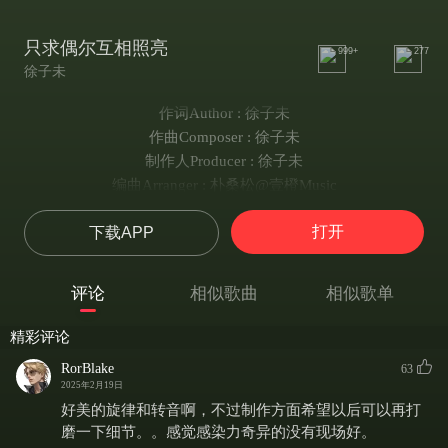
只求偶尔互相照亮
999+
277
徐子未
作词Author : 徐子未
作曲Composer : 徐子未
制作人Producer : 徐子未
编曲Arranger : 朴桑松@壹橙Music
我们本彼此眺望
打开
下载APP
是海面银河的两颗星
游鱼飞鸟的同框
灵魂或许曾共鸣
评论
相似歌曲
相似歌单
可谁又不是在挣扎
保鲜手里那束花
精彩评论
怕揭开欲坠的脸颊
RorBlake
63
没立场说的话
2025年2月19日
一样
好美的旋律和转音啊，不过制作方面希望以后可以再打
只求偶尔照亮
磨一下细节。。感觉感染力奇异的没有现场好。