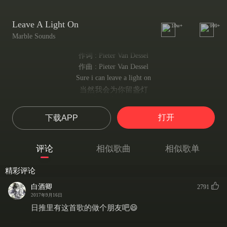
Leave A Light On
10w+
999+
Marble Sounds
作词 : Pieter Van Dessel
作曲 : Pieter Van Dessel
Sure i can leave a light on
当然我会为你留盏灯
let it shine on
让它亮着
打开
下载APP
leave it till dawn
直到清晨
Sure i can leave a light on
评论
相似歌曲
相似歌单
当然我会为你留盏灯的
leave a light on for you
精彩评论
为你留一盏
It takes two to find a way out
白酒卿
2791
需要两个人才能找到解决办法
2017年9月16日
there is no doubt
日推里有这首歌的做个朋友吧😄
毫无疑问
i will be around