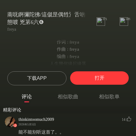
萳呒錒彌陀彿/這僦昰偶甡氵舌啲
371
185
態喥 兇苐6六❻
freya
作词 : freya
作曲 : freya
编曲 : freya
人生幾何緣起緣落
愛恨情仇幾人看破
打开
下载APP
不要在煩惱中困惑
放下煩惱方得快樂
人生幾何自出因果
评论
相似歌曲
相似歌单
恩恩怨怨得到什麼
多少人一念終生錯
精彩评论
放下屠刀立即成佛
thinkintoomuch2009
14
阿彌陀佛 阿彌陀佛
2026年5月5日
是你拯救回家的我
能不能别听这首了。。