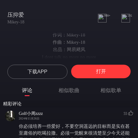
压抑爱
999+
191
Mikey-18
作词：Mikey-18
作曲：Mikey-18
出品：网易飓风
I dont talk no more no more
这又是一个无聊的周末
打开
下载APP
我一个人呆着没有收获
故事发生在上半年 秋末
哎我想到这我就很头疼
评论
相似歌曲
相似歌单
我的脑袋 关于你 的不留存
对 我不在乎 对你不留神
精彩评论
欢迎大家收听失败整流程
Golf小周zzzz
55
见到我的第一件事就是催我拿出手机然后开始翻我的微信和手机相
2024年11月26日
册
你必须培养一些爱好，不要空洞遥远的目标而是实在甚
你甚至来不及喝一口水 开始滔滔不绝问我怎么微信好友多了两个
至庸俗的吃喝拉撒。必须一觉醒来很清楚至少今天还能
这是一个月不见要做的first thing 这是朋友的朋友他叫做Justin