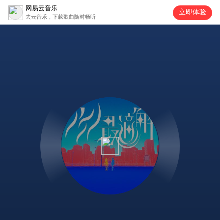
网易云音乐
立即体验
去云音乐，下载歌曲随时畅听