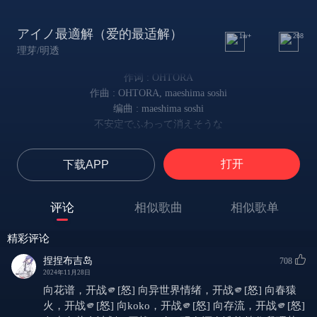
アイノ最適解（爱的最适解）
1w+
268
理芽/明透
作词 : OHTORA
作曲 : OHTORA, maeshima soshi
编曲 : maeshima soshi
不安定でふわって消えそうな
摇摇欲坠 宛若风中残烛
ちょっと冷たいニュアンスが
打开
下载APP
又稍显冰冷 难以分辨的细微差距
気になる
为我所察觉
评论
相似歌曲
相似歌单
スレ違っていく時間が上擦って
相错而过的时间 失去了棱角
精彩评论
フタリの結び目を有耶無耶にする
模糊了那将你我二人维系的线
捏捏布吉岛
708
タイトなジーンズは
2024年11月28日
这结实的牛仔裤
向花谱，开战🫵[怒] 向异世界情绪，开战🫵[怒] 向春猿
まあ似合ってる
火，开战🫵[怒] 向koko，开战🫵[怒] 向存流，开战🫵[怒]