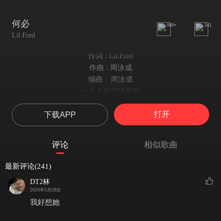
何必
999+
241
Lil.Fred
作词 : Lil.Fred
作曲 : 周泳成
编曲：周泳成
一个人在空荡房间
拼凑着关于你的回忆碎片
打开
下载APP
那时候的我好傻
以为所有阻碍不会惧怕
以为你不会把我丢下
评论
相似歌曲
你有了他 我有了她
以为就能放的下
最新评论(241)
可是为什么泪水总是划过我的脸颊
DT2林
于是我决定一个人孤寂
2026年5月28日
不留一丝痕迹
我好想她
允许我在此刻