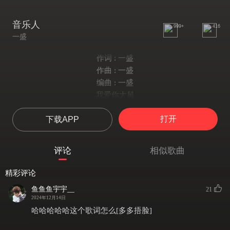
音乐人
999+
416
一盛
作词 : 一盛
作曲 : 一盛
编曲 : 一盛
我爱你大舅
你不爱我了
打开
下载APP
我爱你二舅
我喜欢上你了
我爱你三舅
评论
相似歌曲
我又想你了
我爱你四舅
精彩评论
你又把我伤了
鱼鱼鱼宇宇__
21
都去吧我爱你
2024年12月14日
如今乐坛乱象真假难辨多荒唐
哈哈哈哈哈这个歌词怎么[多多捂脸]
十个人里九个称自己是音乐人在闯荡